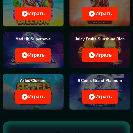
Играть
Играть
Mad Hit Supernova
Juicy Fruits Sunshine Rich
Играть
Играть
Aztec Clusters
9 Coins Grand Platinum
Играть
Играть