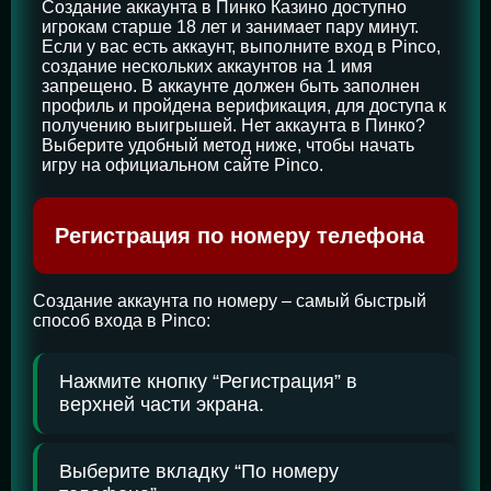
Создание аккаунта в Пинко Казино доступно
игрокам старше 18 лет и занимает пару минут.
Если у вас есть аккаунт, выполните вход в Pinco,
создание нескольких аккаунтов на 1 имя
запрещено. В аккаунте должен быть заполнен
профиль и пройдена верификация, для доступа к
получению выигрышей. Нет аккаунта в Пинко?
Выберите удобный метод ниже, чтобы начать
игру на официальном сайте Pinco.
Регистрация по номеру телефона
Создание аккаунта по номеру – самый быстрый
способ входа в Pinco:
Нажмите кнопку “Регистрация” в
верхней части экрана.
Выберите вкладку “По номеру