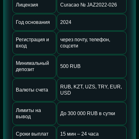
Лицензия
Curacao № JAZ2022-026
Год основания
2024
Регистрация и
через почту, телефон,
вход
соцсети
Минимальный
500 RUB
депозит
RUB, KZT, UZS, TRY, EUR,
Валюты счета
USD
Лимиты на
До 300 000 RUB в сутки
вывод
Сроки выплат
15 мин – 24 часа