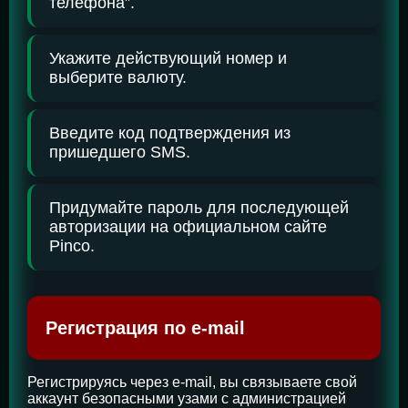
телефона”.
Укажите действующий номер и
выберите валюту.
Введите код подтверждения из
пришедшего SMS.
Придумайте пароль для последующей
авторизации на официальном сайте
Pinco.
Регистрация по e-mail
Регистрируясь через e-mail, вы связываете свой
аккаунт безопасными узами с администрацией