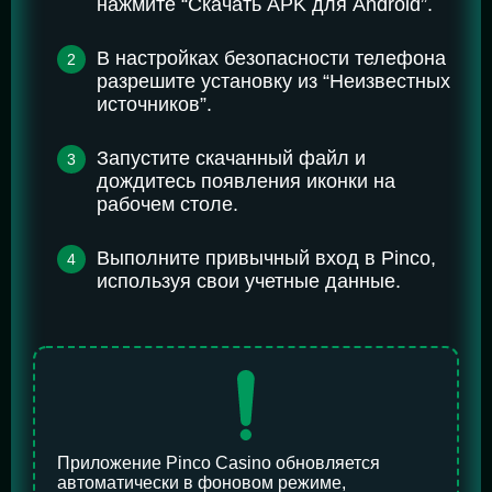
нажмите “Скачать APK для Android”.
В настройках безопасности телефона
разрешите установку из “Неизвестных
источников”.
Запустите скачанный файл и
дождитесь появления иконки на
рабочем столе.
Выполните привычный вход в Pinco,
используя свои учетные данные.
Приложение Pinco Casino обновляется
автоматически в фоновом режиме,