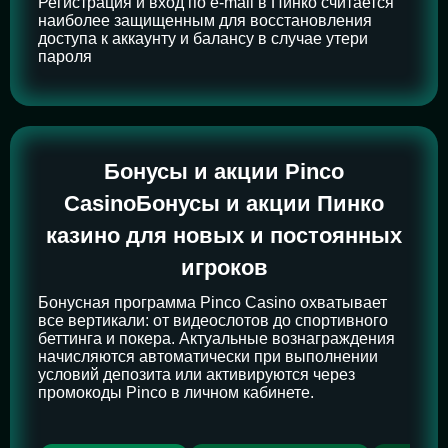
Регистрация и вход по e-mail в Пинко считается
наиболее защищенным для восстановления
доступа к аккаунту и балансу в случае утери
пароля
Бонусы и акции Pinco
CasinoБонусы и акции Пинко
казино для новых и постоянных
игроков
Бонусная программа Pinco Casino охватывает
все вертикали: от видеослотов до спортивного
беттинга и покера. Актуальные вознаграждения
начисляются автоматически при выполнении
условий депозита или активируются через
промокоды Pinco в личном кабинете.