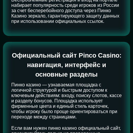
набирает популярность среди игроков из России
за счет бесперебойного доступа через Пинко
Казино зеркало, гарантирующего защиту данных
при использовании официальных ссылок.
Официальный сайт Pinco Casino:
навигация, интерфейс и
основные разделы
Пинко казино — узнаваемая площадка с
логичной структурой и быстрым доступом к
ключевым действиям: входу, поиску слотов, кассе
и разделу бонусов. Площадка использует
фирменные цвета и единый стиль карточек,
чтобы игроку было проще ориентироваться при
переходе между страницами.
Если вам нужен пинко казино официальный сайт,