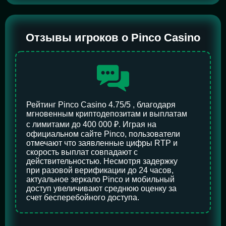
Отзывы игроков о Pinco Casino
Рейтинг Pinco Casino 4.75/5 , благодаря
мгновенным криптодепозитам и выплатам
с лимитами до 400 000 ₽. Играя на
официальном сайте Pinco, пользователи
отмечают что заявленные цифры RTP и
скорость выплат совпадают с
действительностью. Несмотря задержку
при разовой верификации до 24 часов,
актуальное зеркало Pinco и мобильный
доступ увеличивают среднюю оценку за
счет бесперебойного доступа.