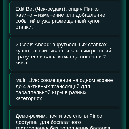
Edit Bet (Чек-редакт): опция Пинко
Казино – изменение или добавление
событий в уже размещенный купон
ставки.
2 Goals Ahead: в футбольных ставках
купон рассчитывается как выигрышный
сразу, если ваша команда повела в 2
мяча.
Multi-Live: совмещение на одном экране
до 4 активных трансляций для
параллельной игры в разных
категориях.
Демо-режим: почти все слоты Pinco
доступны для бесплатного
тестирования без пополнения баланса.