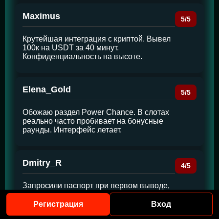
Maximus
5/5
Крутейшая интеграция с криптой. Вывел
100к на USDT за 40 минут.
Конфиденциальность на высоте.
Elena_Gold
5/5
Обожаю раздел Power Chance. В слотах
реально часто пробивает на бонусные
раунды. Интерфейс летает.
Dmitry_R
4/5
Запросили паспорт при первом выводе,
ждал сутки. Зато потом все выплаты в
Пинко Казино стали приходить быстро.
Регистрация
Вход