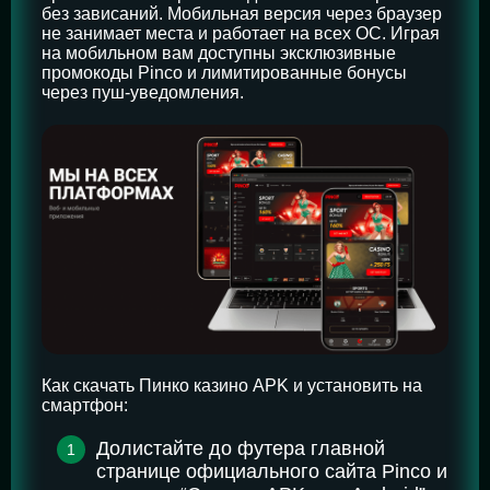
без зависаний. Мобильная версия через браузер
не занимает места и работает на всех ОС. Играя
на мобильном вам доступны эксклюзивные
промокоды Pinco и лимитированные бонусы
через пуш-уведомления.
Как скачать Пинко казино APK и установить на
смартфон:
Долистайте до футера главной
странице официального сайта Pinco и