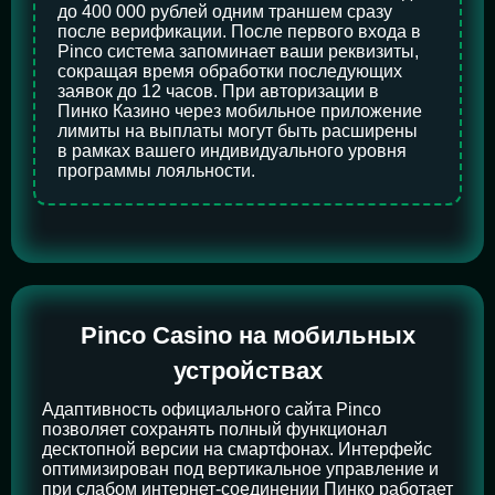
до 400 000 рублей одним траншем сразу
после верификации. После первого входа в
Pinco система запоминает ваши реквизиты,
сокращая время обработки последующих
заявок до 12 часов. При авторизации в
Пинко Казино через мобильное приложение
лимиты на выплаты могут быть расширены
в рамках вашего индивидуального уровня
программы лояльности.
Pinco Casino на мобильных
устройствах
Адаптивность официального сайта Pinco
позволяет сохранять полный функционал
десктопной версии на смартфонах. Интерфейс
оптимизирован под вертикальное управление и
при слабом интернет-соединении Пинко работает