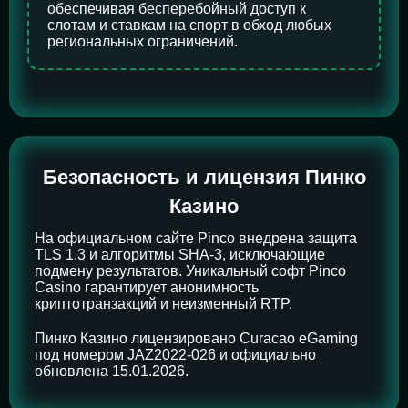
обеспечивая бесперебойный доступ к
слотам и ставкам на спорт в обход любых
региональных ограничений.
Безопасность и лицензия Пинко
Казино
На официальном сайте Pinco внедрена защита
TLS 1.3 и алгоритмы SHA-3, исключающие
подмену результатов. Уникальный софт Pinco
Casino гарантирует анонимность
криптотранзакций и неизменный RTP.
Пинко Казино лицензировано Curacao eGaming
под номером JAZ2022-026 и официально
обновлена 15.01.2026.