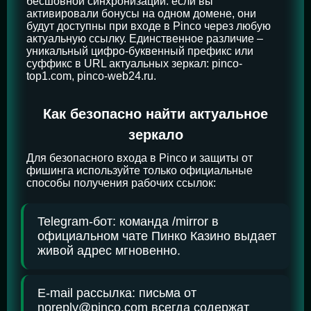
бесшовной синхронизации: если вы
активировали бонусы на одном домене, они
будут доступны при входе в Pinco через любую
актуальную ссылку. Единственное различие –
уникальный цифро-буквенный префикс или
суффикс в URL актуальных зеркал: pinco-
top1.com, pinco-web24.ru.
Как безопасно найти актуальное
зеркало
Для безопасного входа в Pinco и защиты от
фишинга используйте только официальные
способы получения рабочих ссылок:
Telegram-бот: команда /mirror в
официальном чате Пинко Казино выдает
живой адрес мгновенно.
E-mail рассылка: письма от
noreply@pinco.com всегда содержат