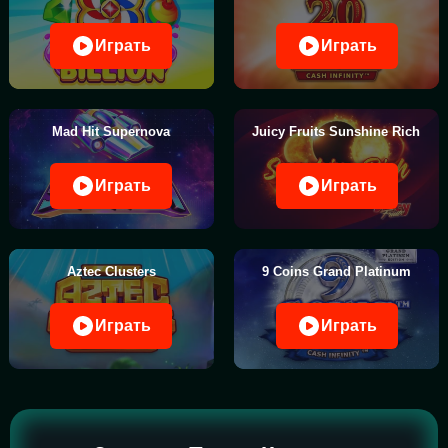
Играть
Играть
Mad Hit Supernova
Juicy Fruits Sunshine Rich
Играть
Играть
Aztec Clusters
9 Coins Grand Platinum
Играть
Играть