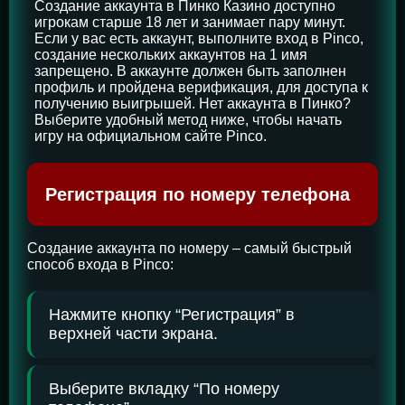
Создание аккаунта в Пинко Казино доступно
игрокам старше 18 лет и занимает пару минут.
Если у вас есть аккаунт, выполните вход в Pinco,
создание нескольких аккаунтов на 1 имя
запрещено. В аккаунте должен быть заполнен
профиль и пройдена верификация, для доступа к
получению выигрышей. Нет аккаунта в Пинко?
Выберите удобный метод ниже, чтобы начать
игру на официальном сайте Pinco.
Регистрация по номеру телефона
Создание аккаунта по номеру – самый быстрый
способ входа в Pinco:
Нажмите кнопку “Регистрация” в
верхней части экрана.
Выберите вкладку “По номеру