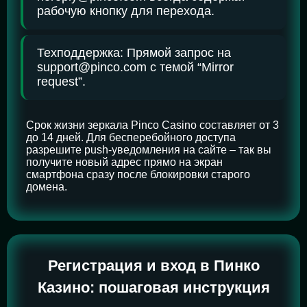
рабочую кнопку для перехода.
Техподдержка: Прямой запрос на
support@pinco.com с темой “Mirror
request”.
Срок жизни зеркала Pinco Casino составляет от 3
до 14 дней. Для бесперебойного доступа
разрешите push-уведомления на сайте – так вы
получите новый адрес прямо на экран
смартфона сразу после блокировки старого
домена.
Регистрация и вход в Пинко
Казино: пошаговая инструкция