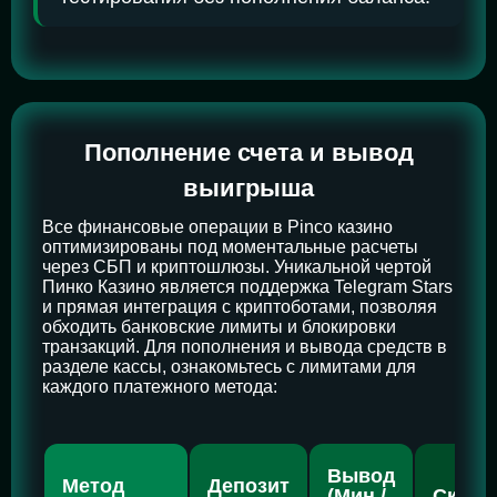
Пополнение счета и вывод
выигрыша
Все финансовые операции в Pinco казино
оптимизированы под моментальные расчеты
через СБП и криптошлюзы. Уникальной чертой
Пинко Казино является поддержка Telegram Stars
и прямая интеграция с криптоботами, позволяя
обходить банковские лимиты и блокировки
транзакций. Для пополнения и вывода средств в
разделе кассы, ознакомьтесь с лимитами для
каждого платежного метода:
Вывод
Метод
Депозит
(Мин./
Скоро