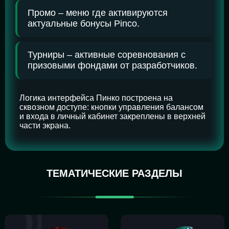
Промо – меню где активируются
актуальные бонусы Pinco.
Турниры – активные соревнования с
призовыми фондами от разработчиков.
Логика интерфейса Пинко построена на
сквозном доступе: кнопки управления балансом
и входа в личный кабинет закреплены в верхней
части экрана.
ТЕМАТИЧЕСКИЕ РАЗДЕЛЫ