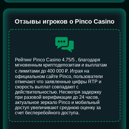
Отзывы игроков о Pinco Casino
Рейтинг Pinco Casino 4.75/5 , благодаря
мгновенным криптодепозитам и выплатам
с лимитами до 400 000 ₽. Играя на
официальном сайте Pinco, пользователи
отмечают что заявленные цифры RTP и
скорость выплат совпадают с
действительностью. Несмотря задержку
при разовой верификации до 24 часов,
актуальное зеркало Pinco и мобильный
доступ увеличивают среднюю оценку за
счет бесперебойного доступа.