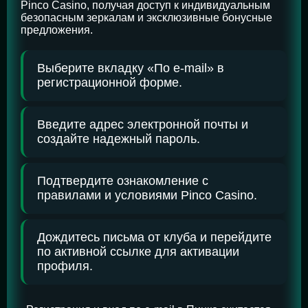
Pinco Casino, получая доступ к индивидуальным
безопасным зеркалам и эксклюзивные бонусные
предложения.
Выберите вкладку «По e-mail» в
регистрационной форме.
Введите адрес электронной почты и
создайте надежный пароль.
Подтвердите ознакомление с
правилами и условиями Pinco Casino.
Дождитесь письма от клуба и перейдите
по активной ссылке для активации
профиля.