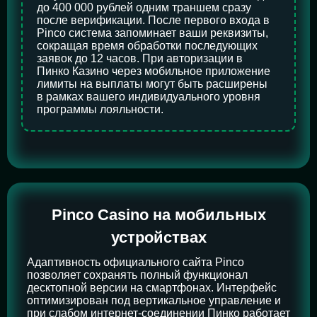
до 400 000 рублей одним траншем сразу
после верификации. После первого входа в
Pinco система запоминает ваши реквизиты,
сокращая время обработки последующих
заявок до 12 часов. При авторизации в
Пинко Казино через мобильное приложение
лимиты на выплаты могут быть расширены
в рамках вашего индивидуального уровня
программы лояльности.
Pinco Casino на мобильных
устройствах
Адаптивность официального сайта Pinco
позволяет сохранять полный функционал
десктопной версии на смартфонах. Интерфейс
оптимизирован под вертикальное управление и
при слабом интернет-соединении Пинко работает