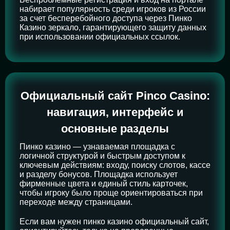
набирает популярность среди игроков из России
за счет бесперебойного доступа через Пинко
Казино зеркало, гарантирующего защиту данных
при использовании официальных ссылок.
Официальный сайт Pinco Casino:
навигация, интерфейс и
основные разделы
Пинко казино — узнаваемая площадка с
логичной структурой и быстрым доступом к
ключевым действиям: входу, поиску слотов, кассе
и разделу бонусов. Площадка использует
фирменные цвета и единый стиль карточек,
чтобы игроку было проще ориентироваться при
переходе между страницами.
Если вам нужен пинко казино официальный сайт,