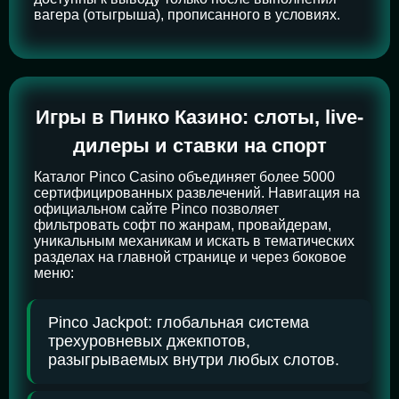
вагера (отыгрыша), прописанного в условиях.
Игры в Пинко Казино: слоты, live-
дилеры и ставки на спорт
Каталог Pinco Casino объединяет более 5000
сертифицированных развлечений. Навигация на
официальном сайте Pinco позволяет
фильтровать софт по жанрам, провайдерам,
уникальным механикам и искать в тематических
разделах на главной странице и через боковое
меню:
Pinco Jackpot: глобальная система
трехуровневых джекпотов,
разыгрываемых внутри любых слотов.