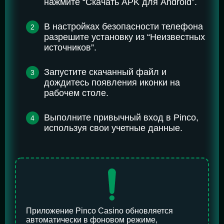
нажмите “Скачать APK для Android”.
В настройках безопасности телефона
разрешите установку из “Неизвестных
источников”.
Запустите скачанный файл и
дождитесь появления иконки на
рабочем столе.
Выполните привычный вход в Pinco,
используя свои учетные данные.
Приложение Pinco Casino обновляется
автоматически в фоновом режиме,