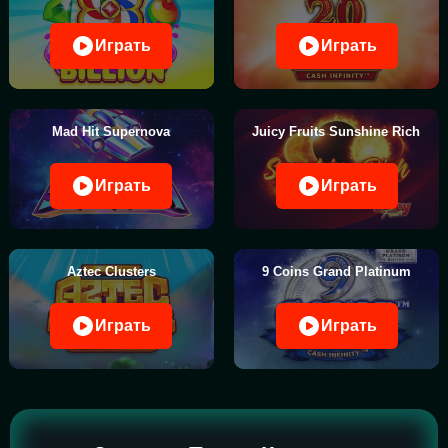
Играть
Играть
Mad Hit Supernova
Juicy Fruits Sunshine Rich
Играть
Играть
Aztec Clusters
9 Coins Grand Platinum
Играть
Играть