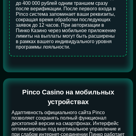
до 400 000 рублей одним траншем сразу
после верификации. После первого входа в
Pinco система запоминает ваши реквизиты,
сокращая время обработки последующих
заявок до 12 часов. При авторизации в
Пинко Казино через мобильное приложение
лимиты на выплаты могут быть расширены
в рамках вашего индивидуального уровня
программы лояльности.
Pinco Casino на мобильных
устройствах
Адаптивность официального сайта Pinco
позволяет сохранять полный функционал
десктопной версии на смартфонах. Интерфейс
оптимизирован под вертикальное управление и
при слабом интернет-соединении Пинко работает