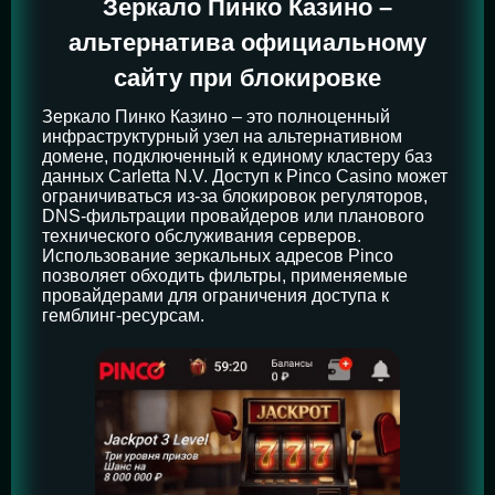
Зеркало Пинко Казино –
альтернатива официальному
сайту при блокировке
Зеркало Пинко Казино – это полноценный
инфраструктурный узел на альтернативном
домене, подключенный к единому кластеру баз
данных Carletta N.V. Доступ к Pinco Casino может
ограничиваться из-за блокировок регуляторов,
DNS-фильтрации провайдеров или планового
технического обслуживания серверов.
Использование зеркальных адресов Pinco
позволяет обходить фильтры, применяемые
провайдерами для ограничения доступа к
гемблинг-ресурсам.