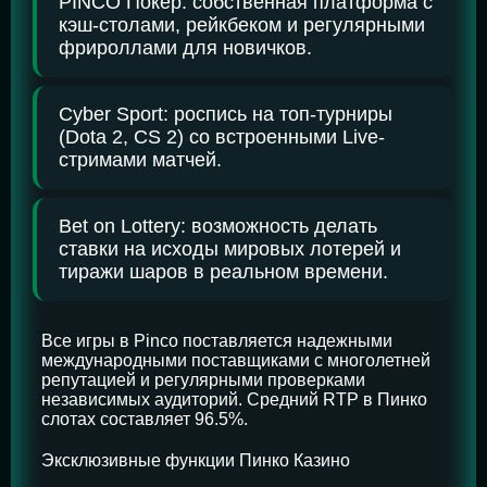
PINCO Покер: собственная платформа с
кэш-столами, рейкбеком и регулярными
фрироллами для новичков.
Cyber Sport: роспись на топ-турниры
(Dota 2, CS 2) со встроенными Live-
стримами матчей.
Bet on Lottery: возможность делать
ставки на исходы мировых лотерей и
тиражи шаров в реальном времени.
Все игры в Pinco поставляется надежными
международными поставщиками с многолетней
репутацией и регулярными проверками
независимых аудиторий. Средний RTP в Пинко
слотах составляет 96.5%.
Эксклюзивные функции Пинко Казино