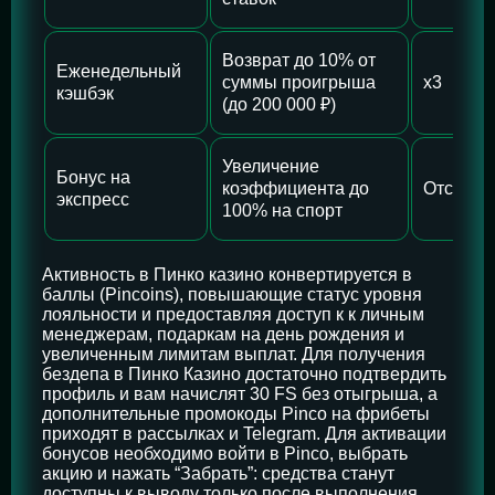
Возврат до 10% от
Еженедельный
суммы проигрыша
x3
кэшбэк
(до 200 000 ₽)
Увеличение
Бонус на
коэффициента до
Отсутств
экспресс
100% на спорт
Активность в Пинко казино конвертируется в
баллы (Pincoins), повышающие статус уровня
лояльности и предоставляя доступ к к личным
менеджерам, подаркам на день рождения и
увеличенным лимитам выплат. Для получения
бездепа в Пинко Казино достаточно подтвердить
профиль и вам начислят 30 FS без отыгрыша, а
дополнительные промокоды Pinco на фрибеты
приходят в рассылках и Telegram. Для активации
бонусов необходимо войти в Pinco, выбрать
акцию и нажать “Забрать”: средства станут
доступны к выводу только после выполнения