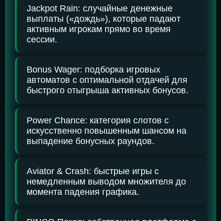
Jackpot Rain: случайные денежные
выплаты («дождь»), которые падают
активным игрокам прямо во время
сессии.
Bonus Wager: подборка игровых
автоматов с оптимальной отдачей для
быстрого отыгрыша активных бонусов.
Power Chance: категория слотов с
искусственно повышенным шансом на
выпадение бонусных раундов.
Aviator & Crash: быстрые игры с
немедленным выводом множителя до
момента падения графика.