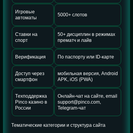
Игровые
5000+ слотов
автоматы
Ставки на
50+ дисциплин в режимах
спорт
прематч и лайв
Верификация
По паспорту или ID-карте
Доступ через
мобильная версия, Android
смартфон
APK, iOS (PWA)
Техподдержка
Онлайн-чат на сайте, email
Pinco казино в
support@pinco.com,
России
Telegram-чат
Тематические категории и структура сайта