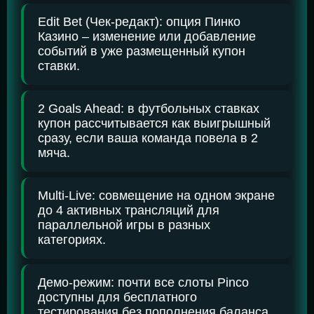
Edit Bet (Чек-редакт): опция Пинко
Казино – изменение или добавление
событий в уже размещенный купон
ставки.
2 Goals Ahead: в футбольных ставках
купон рассчитывается как выигрышный
сразу, если ваша команда повела в 2
мяча.
Multi-Live: совмещение на одном экране
до 4 активных трансляций для
параллельной игры в разных
категориях.
Демо-режим: почти все слоты Pinco
доступны для бесплатного
тестирования без пополнения баланса.