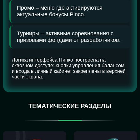
Промо – меню где активируются
актуальные бонусы Pinco.
Турниры – активные соревнования с
призовыми фондами от разработчиков.
Логика интерфейса Пинко построена на
сквозном доступе: кнопки управления балансом
и входа в личный кабинет закреплены в верхней
части экрана.
ТЕМАТИЧЕСКИЕ РАЗДЕЛЫ