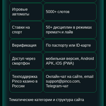
Игровые
5000+ слотов
автоматы
Ставки на
50+ дисциплин в режимах
спорт
прематч и лайв
Верификация
По паспорту или ID-карте
Доступ через
мобильная версия, Android
смартфон
APK, iOS (PWA)
Техподдержка
Онлайн-чат на сайте, email
Pinco казино в
support@pinco.com,
России
Telegram-чат
Тематические категории и структура сайта