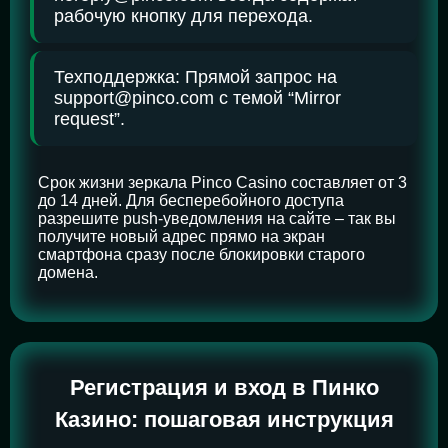
рабочую кнопку для перехода.
Техподдержка: Прямой запрос на
support@pinco.com с темой “Mirror
request”.
Срок жизни зеркала Pinco Casino составляет от 3
до 14 дней. Для бесперебойного доступа
разрешите push-уведомления на сайте – так вы
получите новый адрес прямо на экран
смартфона сразу после блокировки старого
домена.
Регистрация и вход в Пинко
Казино: пошаговая инструкция