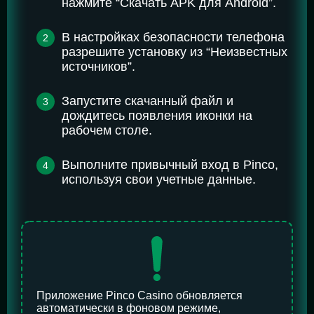
нажмите “Скачать APK для Android”.
В настройках безопасности телефона
разрешите установку из “Неизвестных
источников”.
Запустите скачанный файл и
дождитесь появления иконки на
рабочем столе.
Выполните привычный вход в Pinco,
используя свои учетные данные.
Приложение Pinco Casino обновляется
автоматически в фоновом режиме,