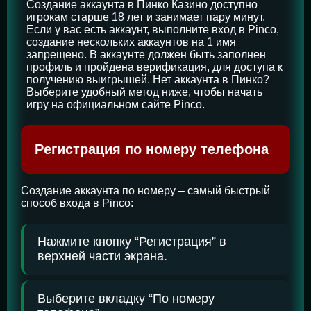
Создание аккаунта в Пинко Казино доступно
игрокам старше 18 лет и занимает пару минут.
Если у вас есть аккаунт, выполните вход в Pinco,
создание нескольких аккаунтов на 1 имя
запрещено. В аккаунте должен быть заполнен
профиль и пройдена верификация, для доступа к
получению выигрышей. Нет аккаунта в Пинко?
Выберите удобный метод ниже, чтобы начать
игру на официальном сайте Pinco.
Регистрация по номеру телефона
Создание аккаунта по номеру – самый быстрый
способ входа в Pinco:
Нажмите кнопку “Регистрация” в
верхней части экрана.
Выберите вкладку “По номеру