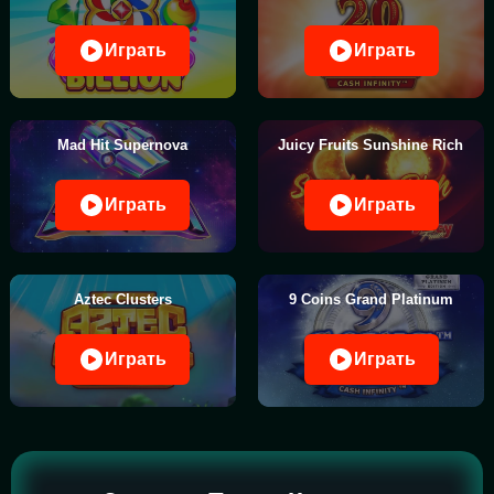
Играть
Играть
Mad Hit Supernova
Juicy Fruits Sunshine Rich
Играть
Играть
Aztec Clusters
9 Coins Grand Platinum
Играть
Играть