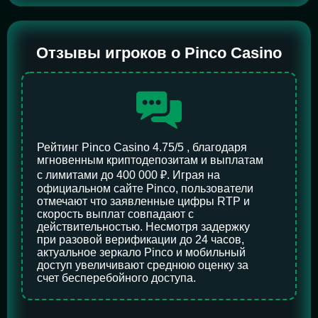
Отзывы игроков о Pinco Casino
Рейтинг Pinco Casino 4.75/5 , благодаря
мгновенным криптодепозитам и выплатам
с лимитами до 400 000 ₽. Играя на
официальном сайте Pinco, пользователи
отмечают что заявленные цифры RTP и
скорость выплат совпадают с
действительностью. Несмотря задержку
при разовой верификации до 24 часов,
актуальное зеркало Pinco и мобильный
доступ увеличивают среднюю оценку за
счет бесперебойного доступа.