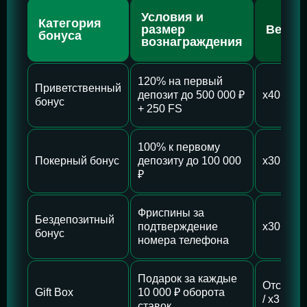
Условия и
Категория
размер
Вейдж
бонуса
вознаграждения
120% на первый
Приветственный
депозит до 500 000 ₽
x40 – x5
бонус
+ 250 FS
100% к первому
Покерный бонус
депозиту до 100 000
x30
₽
Фриспины за
Бездепозитный
подтверждение
x30
бонус
номера телефона
Подарок за каждые
Отсутств
Gift Box
10 000 ₽ оборота
/ x3
ставок