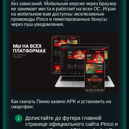
без зависаний. Мобильная версия через браузер
не занимает места и работает на всех ОС. Играя
на мобильном вам доступны эксклюзивные
промокоды Pinco и лимитированные бонусы
через пуш-уведомления.
Как скачать Пинко казино APK и установить на
смартфон:
Долистайте до футера главной
странице официального сайта Pinco и