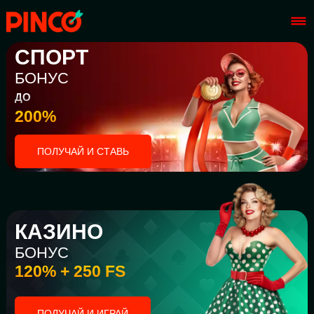
СПОРТ
БОНУС
ДО
200%
ПОЛУЧАЙ И СТАВЬ
КАЗИНО
БОНУС
120% + 250 FS
ПОЛУЧАЙ И ИГРАЙ