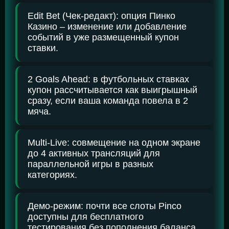
Edit Bet (Чек-редакт): опция Пинко
Казино – изменение или добавление
событий в уже размещенный купон
ставки.
2 Goals Ahead: в футбольных ставках
купон рассчитывается как выигрышный
сразу, если ваша команда повела в 2
мяча.
Multi-Live: совмещение на одном экране
до 4 активных трансляций для
параллельной игры в разных
категориях.
Демо-режим: почти все слоты Pinco
доступны для бесплатного
тестирования без пополнения баланса.